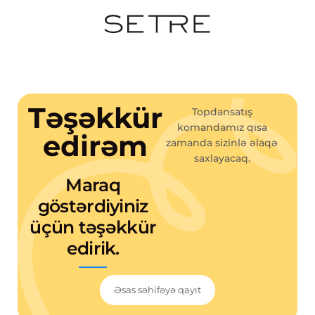
Təşəkkür
Topdansatış
komandamız qısa
edirəm
zamanda sizinlə əlaqə
saxlayacaq.
Maraq
göstərdiyiniz
üçün təşəkkür
edirik.
Əsas səhifəyə qayıt