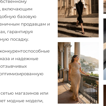
обственному
м, включающим
удобную базовую
озничным продавцам и
ах, гарантируя
ную посадку.
 конкурентоспособные
аказа и надежные
т отзывчивых
и оптимизированную
ы сетью магазинов или
яет модные модели,