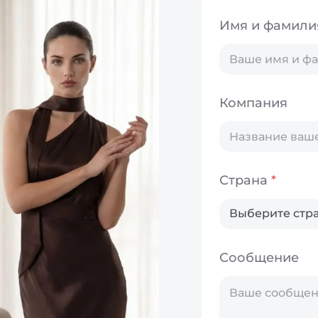
Имя и фамил
Компания
Страна
*
Т
Сообщение
е
л
е
ф